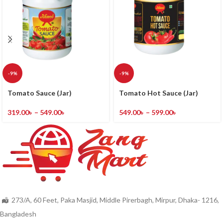
-9%
-9%
Tomato Sauce (Jar)
Tomato Hot Sauce (Jar)
319.00
৳
–
549.00
৳
549.00
৳
–
599.00
৳
273/A, 60 Feet, Paka Masjid, Middle Pirerbagh, Mirpur, Dhaka- 1216,
Bangladesh